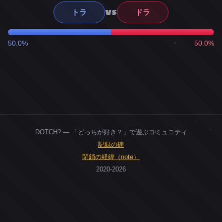
VS
トラ
ドラ
50.0%
50.0%
DOTCH? — 「どっちが好き？」で遊ぶコミュニティ
記録の碑
閉鎖の経緯（note）
2020-2026
0
ユーザー
人
0
投票お題
件