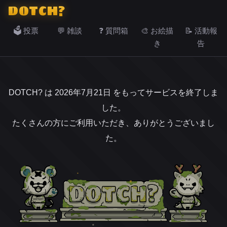
DOTCH?
🗳️ 投票
💬 雑談
❓ 質問箱
🎨 お絵描
📝 活動報
き
告
DOTCH? は 2026年7月21日 をもってサービスを終了しま
した。
たくさんの方にご利用いただき、ありがとうございまし
た。