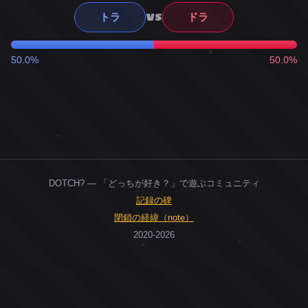
VS
トラ
ドラ
50.0%
50.0%
DOTCH? — 「どっちが好き？」で遊ぶコミュニティ
記録の碑
閉鎖の経緯（note）
2020-2026
0
ユーザー
人
0
投票お題
件