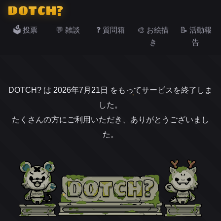
DOTCH?
🗳️ 投票
💬 雑談
❓ 質問箱
🎨 お絵描
📝 活動報
き
告
DOTCH? は 2026年7月21日 をもってサービスを終了しま
した。
たくさんの方にご利用いただき、ありがとうございまし
た。