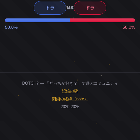
VS
トラ
ドラ
50.0%
50.0%
DOTCH? — 「どっちが好き？」で遊ぶコミュニティ
記録の碑
閉鎖の経緯（note）
2020-2026
0
ユーザー
人
0
投票お題
件