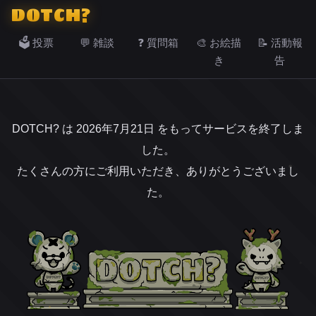
DOTCH?
🗳️ 投票
💬 雑談
❓ 質問箱
🎨 お絵描
📝 活動報
き
告
DOTCH? は 2026年7月21日 をもってサービスを終了しま
した。
たくさんの方にご利用いただき、ありがとうございまし
た。