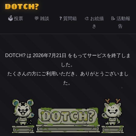
DOTCH?
🗳️ 投票
💬 雑談
❓ 質問箱
🎨 お絵描
📝 活動報
き
告
DOTCH? は 2026年7月21日 をもってサービスを終了しま
した。
たくさんの方にご利用いただき、ありがとうございまし
た。