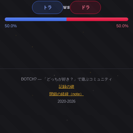
VS
トラ
ドラ
50.0%
50.0%
DOTCH? — 「どっちが好き？」で遊ぶコミュニティ
記録の碑
閉鎖の経緯（note）
2020-2026
0
ユーザー
人
0
投票お題
件