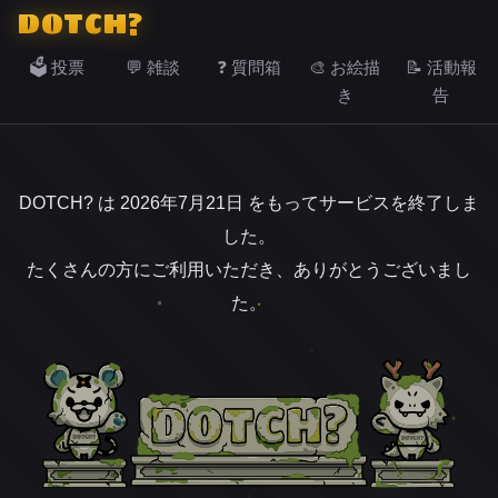
DOTCH?
🗳️ 投票
💬 雑談
❓ 質問箱
🎨 お絵描
📝 活動報
き
告
DOTCH? は 2026年7月21日 をもってサービスを終了しま
した。
たくさんの方にご利用いただき、ありがとうございまし
た。