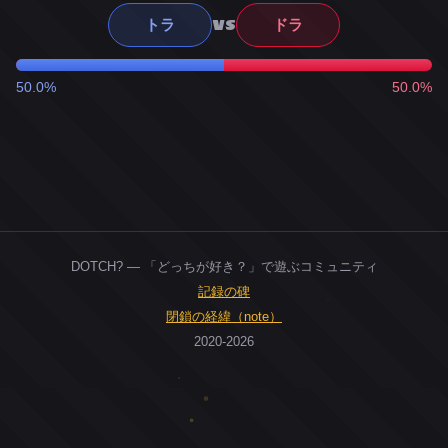
VS
トラ
ドラ
50.0%
50.0%
DOTCH? — 「どっちが好き？」で遊ぶコミュニティ
記録の碑
閉鎖の経緯（note）
2020-2026
0
ユーザー
人
0
投票お題
件