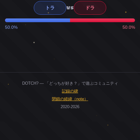
VS
トラ
ドラ
50.0%
50.0%
DOTCH? — 「どっちが好き？」で遊ぶコミュニティ
記録の碑
閉鎖の経緯（note）
2020-2026
0
ユーザー
人
0
投票お題
件