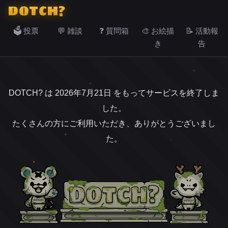
DOTCH?
🗳️ 投票
💬 雑談
❓ 質問箱
🎨 お絵描
📝 活動報
き
告
DOTCH? は 2026年7月21日 をもってサービスを終了しま
した。
たくさんの方にご利用いただき、ありがとうございまし
た。