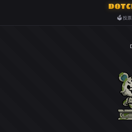
DOTC
🗳️ 投票