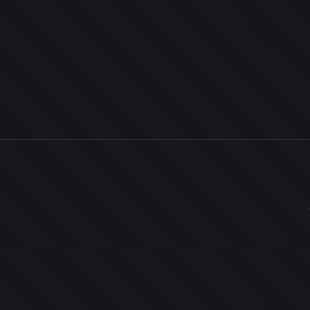
0
ユーザー
人
0
投票お題
件
0
投票
票