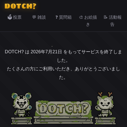
DOTCH?
🗳️ 投票
💬 雑談
❓ 質問箱
🎨 お絵描
📝 活動報
き
告
DOTCH? は 2026年7月21日 をもってサービスを終了しま
した。
たくさんの方にご利用いただき、ありがとうございまし
た。