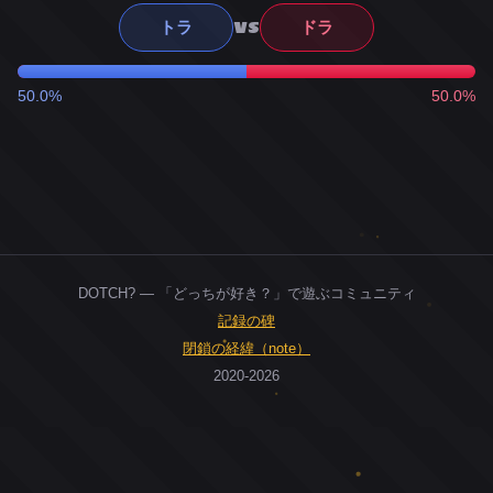
VS
トラ
ドラ
50.0%
50.0%
DOTCH? — 「どっちが好き？」で遊ぶコミュニティ
記録の碑
閉鎖の経緯（note）
2020-2026
0
ユーザー
人
0
投票お題
件