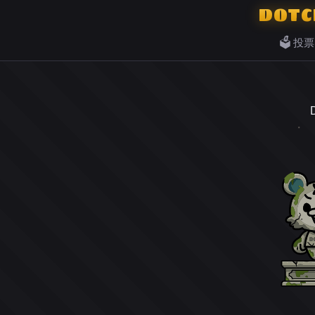
DOTC
🗳️ 投票