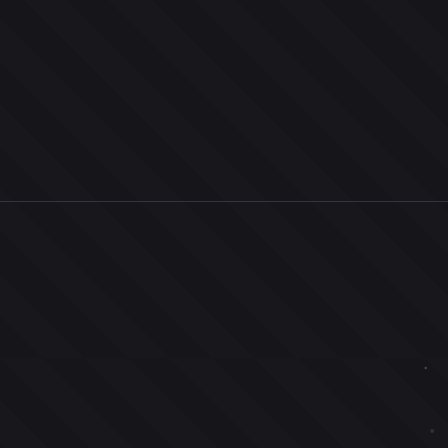
0
ユーザー
人
0
投票お題
件
0
投票
票