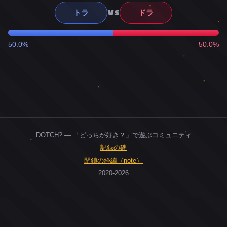
VS
トラ
ドラ
50.0%
50.0%
DOTCH? — 「どっちが好き？」で遊ぶコミュニティ
記録の碑
閉鎖の経緯（note）
2020-2026
0
ユーザー
人
0
投票お題
件