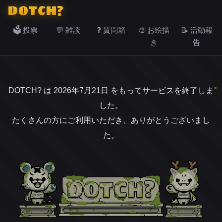
DOTCH?
🗳️ 投票
💬 雑談
❓ 質問箱
🎨 お絵描
📝 活動報
き
告
DOTCH? は 2026年7月21日 をもってサービスを終了しま
した。
たくさんの方にご利用いただき、ありがとうございまし
た。