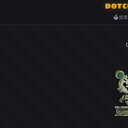
DOTC
🗳️ 投票