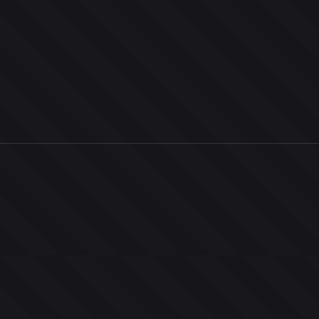
0
ユーザー
人
0
投票お題
件
0
投票
票