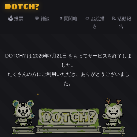
DOTCH?
🗳️ 投票
💬 雑談
❓ 質問箱
🎨 お絵描
📝 活動報
き
告
DOTCH? は 2026年7月21日 をもってサービスを終了しま
した。
たくさんの方にご利用いただき、ありがとうございまし
た。