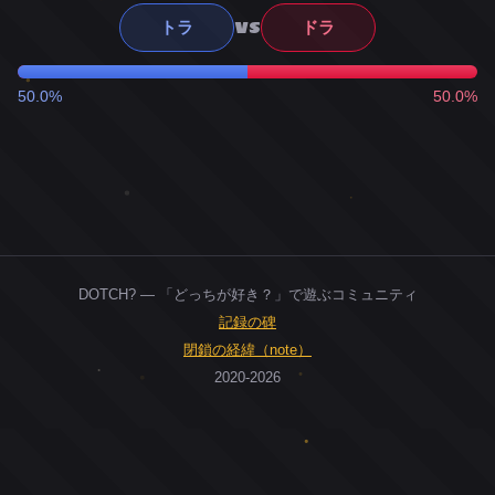
VS
トラ
ドラ
50.0%
50.0%
DOTCH? — 「どっちが好き？」で遊ぶコミュニティ
記録の碑
閉鎖の経緯（note）
2020-2026
0
ユーザー
人
0
投票お題
件