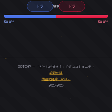
VS
トラ
ドラ
50.0%
50.0%
DOTCH? — 「どっちが好き？」で遊ぶコミュニティ
記録の碑
閉鎖の経緯（note）
2020-2026
0
ユーザー
人
0
投票お題
件