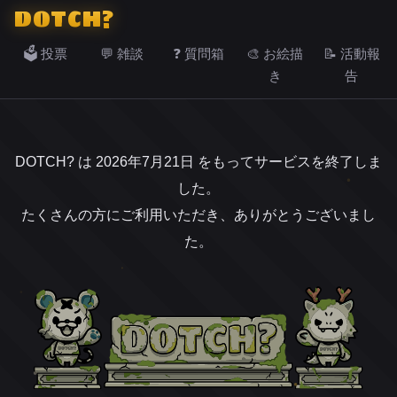
DOTCH?
🗳️ 投票
💬 雑談
❓ 質問箱
🎨 お絵描
📝 活動報
き
告
DOTCH? は 2026年7月21日 をもってサービスを終了しま
した。
たくさんの方にご利用いただき、ありがとうございまし
た。