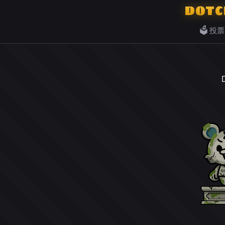
DOTC
🗳️ 投票