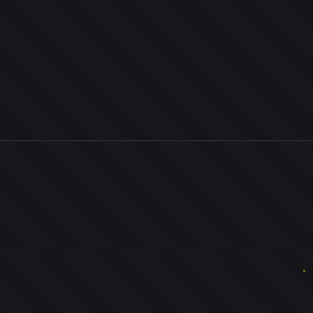
0
ユーザー
人
0
投票お題
件
0
投票
票