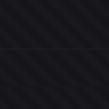
0
ユーザー
人
0
投票お題
件
0
投票
票