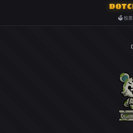
DOTC
🗳️ 投票