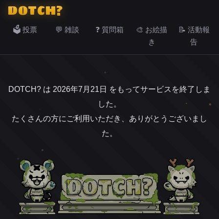
DOTCH?
🗳️ 投票
💬 雑談
❓ 質問箱
🎨 お絵描
📝 活動報
き
告
DOTCH? は 2026年7月21日 をもってサービスを終了しま
した。
たくさんの方にご利用いただき、ありがとうございまし
た。