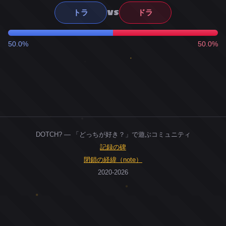
VS
トラ
ドラ
50.0%
50.0%
DOTCH? — 「どっちが好き？」で遊ぶコミュニティ
記録の碑
閉鎖の経緯（note）
2020-2026
0
ユーザー
人
0
投票お題
件