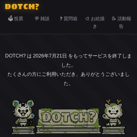
DOTCH?
🗳️ 投票
💬 雑談
❓ 質問箱
🎨 お絵描
📝 活動報
き
告
DOTCH? は 2026年7月21日 をもってサービスを終了しま
した。
たくさんの方にご利用いただき、ありがとうございまし
た。