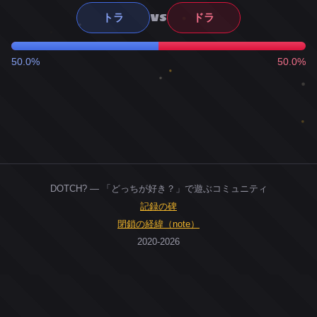
VS
トラ
ドラ
50.0%
50.0%
DOTCH? — 「どっちが好き？」で遊ぶコミュニティ
記録の碑
閉鎖の経緯（note）
2020-2026
0
ユーザー
人
0
投票お題
件