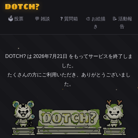
DOTCH?
🗳️ 投票
💬 雑談
❓ 質問箱
🎨 お絵描
📝 活動報
き
告
DOTCH? は 2026年7月21日 をもってサービスを終了しま
した。
たくさんの方にご利用いただき、ありがとうございまし
た。