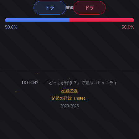
VS
トラ
ドラ
50.0%
50.0%
DOTCH? — 「どっちが好き？」で遊ぶコミュニティ
記録の碑
閉鎖の経緯（note）
2020-2026
0
ユーザー
人
0
投票お題
件