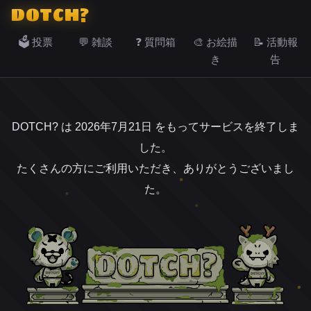
DOTCH?
🗳️ 投票
💬 雑談
❓ 質問箱
🎨 お絵描
📝 活動報
き
告
DOTCH? は 2026年7月21日 をもってサービスを終了しま
した。
たくさんの方にご利用いただき、ありがとうございまし
た。