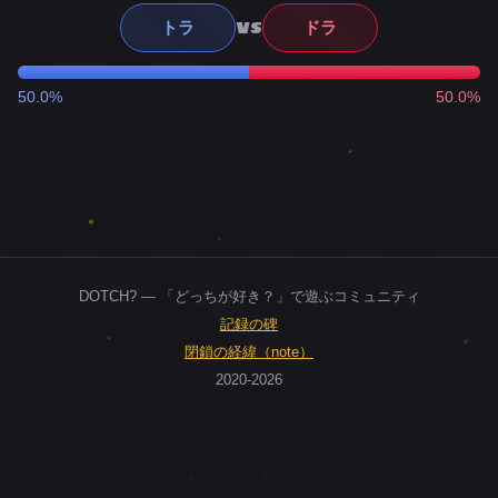
VS
トラ
ドラ
50.0%
50.0%
DOTCH? — 「どっちが好き？」で遊ぶコミュニティ
記録の碑
閉鎖の経緯（note）
2020-2026
0
ユーザー
人
0
投票お題
件