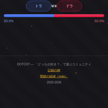
VS
トラ
ドラ
50.0%
50.0%
DOTCH? — 「どっちが好き？」で遊ぶコミュニティ
記録の碑
閉鎖の経緯（note）
2020-2026
0
ユーザー
人
0
投票お題
件