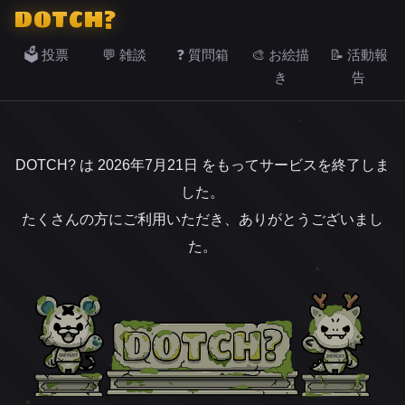
DOTCH?
🗳️ 投票
💬 雑談
❓ 質問箱
🎨 お絵描
📝 活動報
き
告
DOTCH? は 2026年7月21日 をもってサービスを終了しま
した。
たくさんの方にご利用いただき、ありがとうございまし
た。