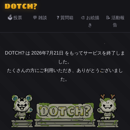
DOTCH?
🗳️ 投票
💬 雑談
❓ 質問箱
🎨 お絵描
📝 活動報
き
告
DOTCH? は 2026年7月21日 をもってサービスを終了しま
した。
たくさんの方にご利用いただき、ありがとうございまし
た。