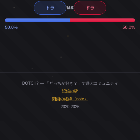
VS
トラ
ドラ
50.0%
50.0%
DOTCH? — 「どっちが好き？」で遊ぶコミュニティ
記録の碑
閉鎖の経緯（note）
2020-2026
0
ユーザー
人
0
投票お題
件