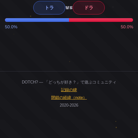
VS
トラ
ドラ
50.0%
50.0%
DOTCH? — 「どっちが好き？」で遊ぶコミュニティ
記録の碑
閉鎖の経緯（note）
2020-2026
0
ユーザー
人
0
投票お題
件