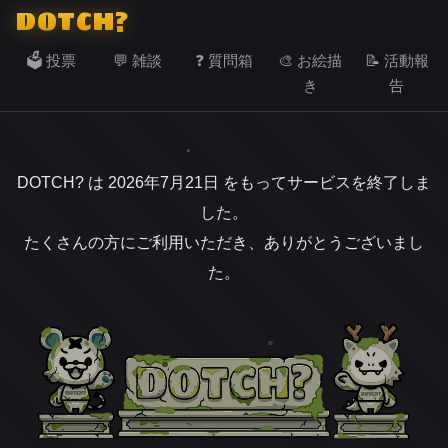
DOTCH?
🗳️ 投票
💬 雑談
❓ 質問箱
🎨 お絵描
📝 活動報
き
告
DOTCH? は 2026年7月21日 をもってサービスを終了しま
した。
たくさんの方にご利用いただき、ありがとうございまし
た。