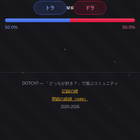
VS
トラ
ドラ
50.0%
50.0%
DOTCH? — 「どっちが好き？」で遊ぶコミュニティ
記録の碑
閉鎖の経緯（note）
2020-2026
0
ユーザー
人
0
投票お題
件