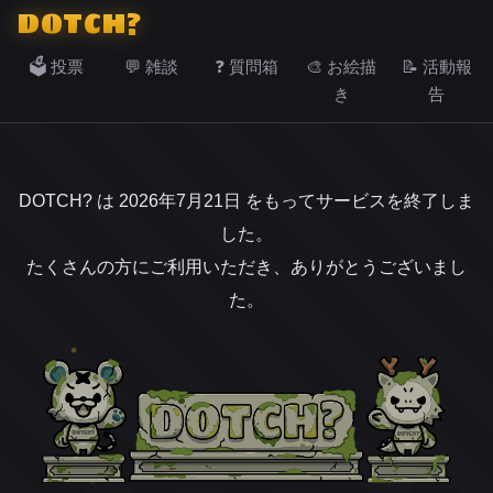
DOTCH?
🗳️ 投票
💬 雑談
❓ 質問箱
🎨 お絵描
📝 活動報
き
告
DOTCH? は 2026年7月21日 をもってサービスを終了しま
した。
たくさんの方にご利用いただき、ありがとうございまし
た。