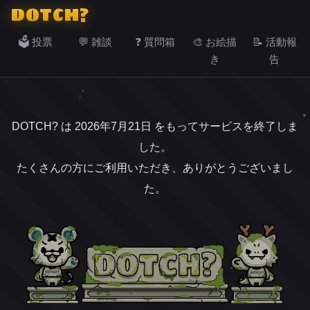
DOTCH?
🗳️ 投票
💬 雑談
❓ 質問箱
🎨 お絵描
📝 活動報
き
告
DOTCH? は 2026年7月21日 をもってサービスを終了しま
した。
たくさんの方にご利用いただき、ありがとうございまし
た。