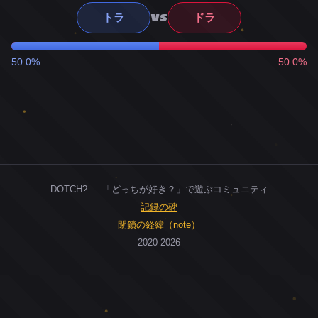
VS
トラ
ドラ
50.0%
50.0%
DOTCH? — 「どっちが好き？」で遊ぶコミュニティ
記録の碑
閉鎖の経緯（note）
2020-2026
0
ユーザー
人
0
投票お題
件