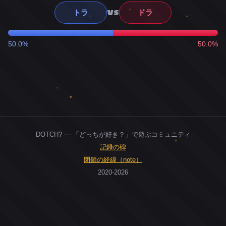
VS
トラ
ドラ
50.0%
50.0%
DOTCH? — 「どっちが好き？」で遊ぶコミュニティ
記録の碑
閉鎖の経緯（note）
2020-2026
0
ユーザー
人
0
投票お題
件