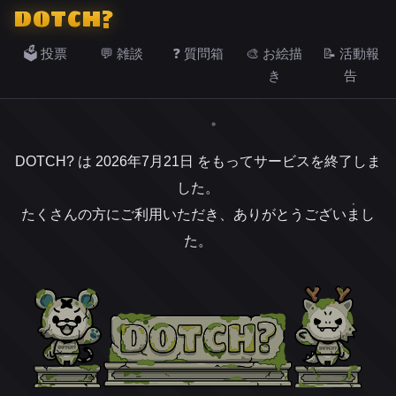
DOTCH?
🗳️ 投票
💬 雑談
❓ 質問箱
🎨 お絵描
📝 活動報
き
告
DOTCH? は 2026年7月21日 をもってサービスを終了しま
した。
たくさんの方にご利用いただき、ありがとうございまし
た。