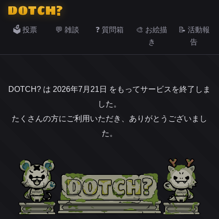
DOTCH?
🗳️ 投票
💬 雑談
❓ 質問箱
🎨 お絵描
📝 活動報
き
告
DOTCH? は 2026年7月21日 をもってサービスを終了しま
した。
たくさんの方にご利用いただき、ありがとうございまし
た。