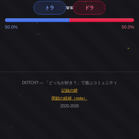
VS
トラ
ドラ
50.0%
50.0%
DOTCH? — 「どっちが好き？」で遊ぶコミュニティ
記録の碑
閉鎖の経緯（note）
2020-2026
0
ユーザー
人
0
投票お題
件