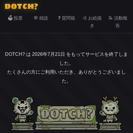
DOTCH?
🗳️ 投票
💬 雑談
❓ 質問箱
🎨 お絵描
📝 活動報
き
告
DOTCH? は 2026年7月21日 をもってサービスを終了しま
した。
たくさんの方にご利用いただき、ありがとうございまし
た。