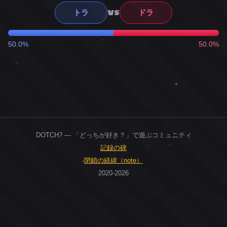
VS
トラ
ドラ
50.0%
50.0%
DOTCH? — 「どっちが好き？」で遊ぶコミュニティ
記録の碑
閉鎖の経緯（note）
2020-2026
0
ユーザー
人
0
投票お題
件