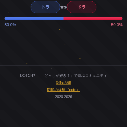
VS
トラ
ドラ
50.0%
50.0%
DOTCH? — 「どっちが好き？」で遊ぶコミュニティ
記録の碑
閉鎖の経緯（note）
2020-2026
0
ユーザー
人
0
投票お題
件