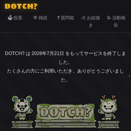
DOTCH?
🗳️ 投票
💬 雑談
❓ 質問箱
🎨 お絵描
📝 活動報
き
告
DOTCH? は 2026年7月21日 をもってサービスを終了しま
した。
たくさんの方にご利用いただき、ありがとうございまし
た。