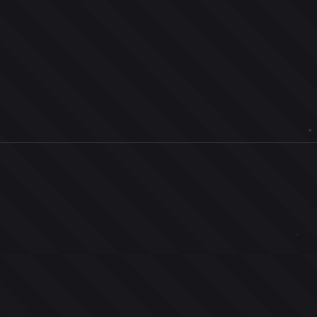
0
ユーザー
人
0
投票お題
件
0
投票
票