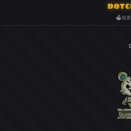
DOTC
🗳️ 投票