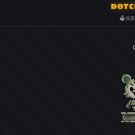
DOTC
🗳️ 投票