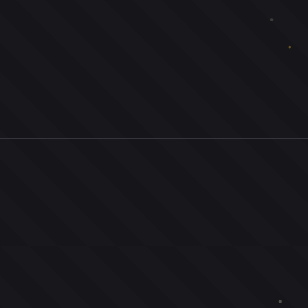
0
ユーザー
人
0
投票お題
件
0
投票
票