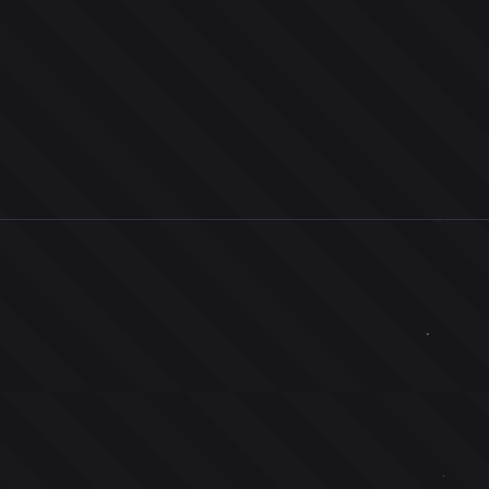
0
ユーザー
人
0
投票お題
件
0
投票
票