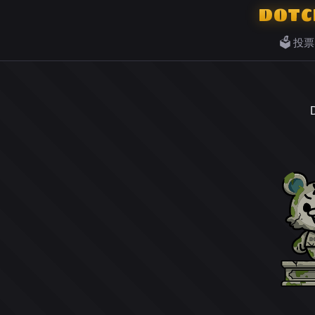
DOTC
🗳️ 投票