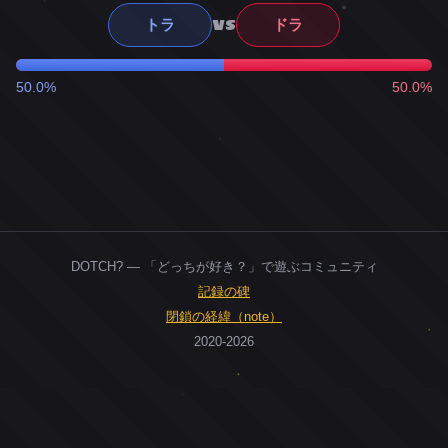
VS
トラ
ドラ
50.0%
50.0%
DOTCH? — 「どっちが好き？」で遊ぶコミュニティ
記録の碑
閉鎖の経緯（note）
2020-2026
0
ユーザー
人
0
投票お題
件