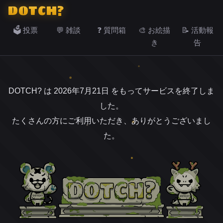
DOTCH?
🗳️ 投票
💬 雑談
❓ 質問箱
🎨 お絵描
📝 活動報
き
告
DOTCH? は 2026年7月21日 をもってサービスを終了しま
した。
たくさんの方にご利用いただき、ありがとうございまし
た。