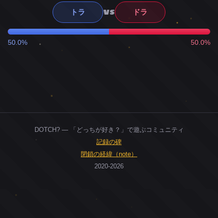
VS
トラ
ドラ
50.0%
50.0%
DOTCH? — 「どっちが好き？」で遊ぶコミュニティ
記録の碑
閉鎖の経緯（note）
2020-2026
0
ユーザー
人
0
投票お題
件