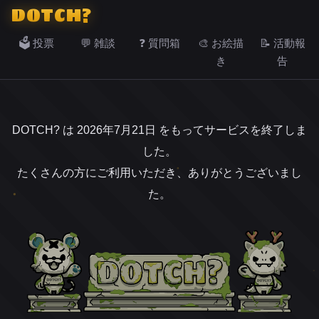
DOTCH?
🗳️ 投票
💬 雑談
❓ 質問箱
🎨 お絵描
📝 活動報
き
告
DOTCH? は 2026年7月21日 をもってサービスを終了しま
した。
たくさんの方にご利用いただき、ありがとうございまし
た。