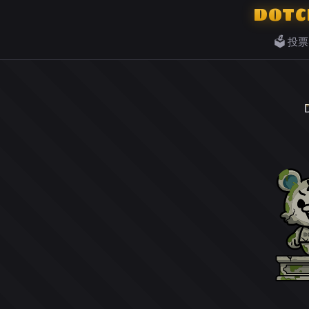
DOTC
🗳️ 投票