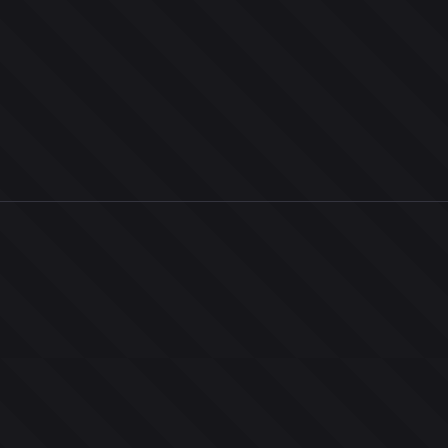
0
ユーザー
人
0
投票お題
件
0
投票
票