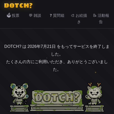
DOTCH?
🗳️ 投票
💬 雑談
❓ 質問箱
🎨 お絵描
📝 活動報
き
告
DOTCH? は 2026年7月21日 をもってサービスを終了しま
した。
たくさんの方にご利用いただき、ありがとうございまし
た。