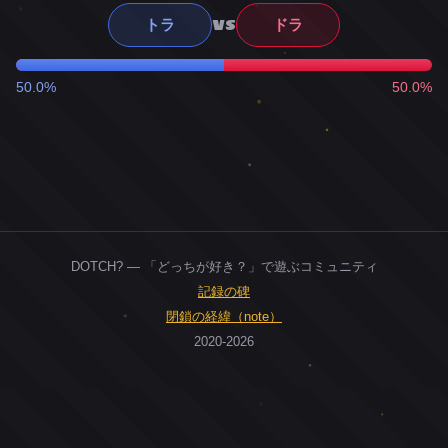
VS
トラ
ドラ
50.0%
50.0%
DOTCH? — 「どっちが好き？」で遊ぶコミュニティ
記録の碑
閉鎖の経緯（note）
2020-2026
0
ユーザー
人
0
投票お題
件