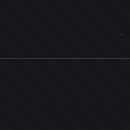
0
ユーザー
人
0
投票お題
件
0
投票
票