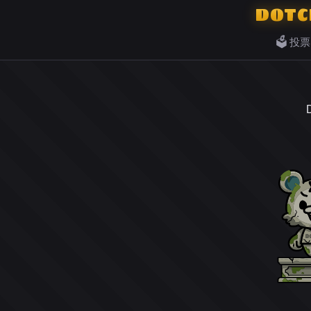
DOTC
🗳️ 投票