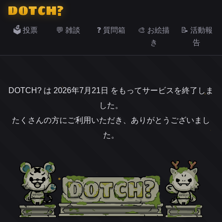
DOTCH?
🗳️ 投票
💬 雑談
❓ 質問箱
🎨 お絵描
📝 活動報
き
告
DOTCH? は 2026年7月21日 をもってサービスを終了しま
した。
たくさんの方にご利用いただき、ありがとうございまし
た。