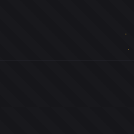
0
ユーザー
人
0
投票お題
件
0
投票
票