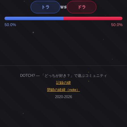
VS
トラ
ドラ
50.0%
50.0%
DOTCH? — 「どっちが好き？」で遊ぶコミュニティ
記録の碑
閉鎖の経緯（note）
2020-2026
0
ユーザー
人
0
投票お題
件