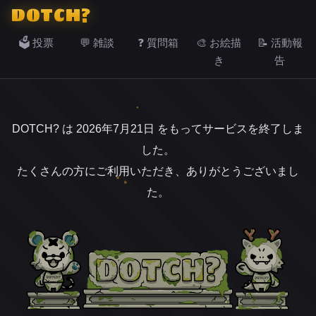
DOTCH?
🗳️ 投票
💬 雑談
❓ 質問箱
🎨 お絵描
📝 活動報
き
告
DOTCH? は 2026年7月21日 をもってサービスを終了しま
した。
たくさんの方にご利用いただき、ありがとうございまし
た。