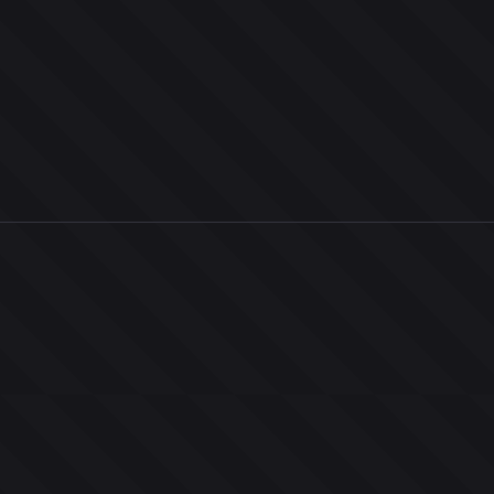
0
ユーザー
人
0
投票お題
件
0
投票
票