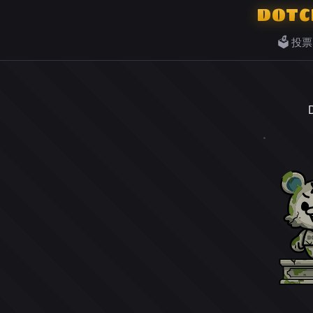
DOTC
🗳️ 投票