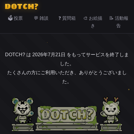
DOTCH?
🗳️ 投票
💬 雑談
❓ 質問箱
🎨 お絵描
📝 活動報
き
告
DOTCH? は 2026年7月21日 をもってサービスを終了しま
した。
たくさんの方にご利用いただき、ありがとうございまし
た。