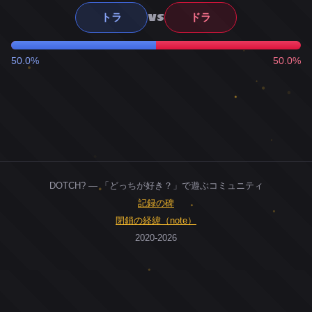
VS
トラ
ドラ
50.0%
50.0%
DOTCH? — 「どっちが好き？」で遊ぶコミュニティ
記録の碑
閉鎖の経緯（note）
2020-2026
0
ユーザー
人
0
投票お題
件