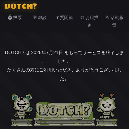
DOTCH?
🗳️ 投票
💬 雑談
❓ 質問箱
🎨 お絵描
📝 活動報
き
告
DOTCH? は 2026年7月21日 をもってサービスを終了しま
した。
たくさんの方にご利用いただき、ありがとうございまし
た。