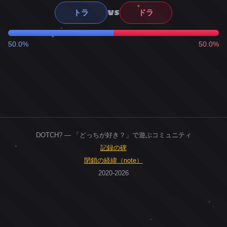
VS
トラ
ドラ
50.0%
50.0%
DOTCH? — 「どっちが好き？」で遊ぶコミュニティ
記録の碑
閉鎖の経緯（note）
2020-2026
0
ユーザー
人
0
投票お題
件