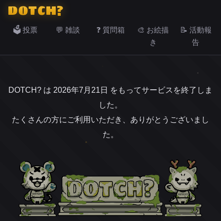
DOTCH?
🗳️ 投票
💬 雑談
❓ 質問箱
🎨 お絵描
📝 活動報
き
告
DOTCH? は 2026年7月21日 をもってサービスを終了しま
した。
たくさんの方にご利用いただき、ありがとうございまし
た。