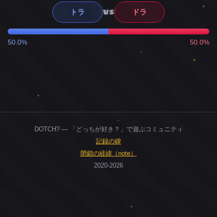
VS
トラ
ドラ
50.0%
50.0%
DOTCH? — 「どっちが好き？」で遊ぶコミュニティ
記録の碑
閉鎖の経緯（note）
2020-2026
0
ユーザー
人
0
投票お題
件