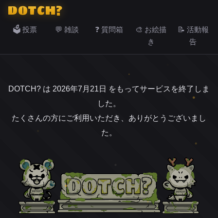
DOTCH?
🗳️ 投票
💬 雑談
❓ 質問箱
🎨 お絵描
📝 活動報
き
告
DOTCH? は 2026年7月21日 をもってサービスを終了しま
した。
たくさんの方にご利用いただき、ありがとうございまし
た。