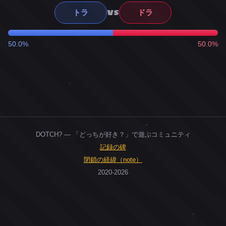
VS
トラ
ドラ
50.0%
50.0%
DOTCH? — 「どっちが好き？」で遊ぶコミュニティ
記録の碑
閉鎖の経緯（note）
2020-2026
0
ユーザー
人
0
投票お題
件