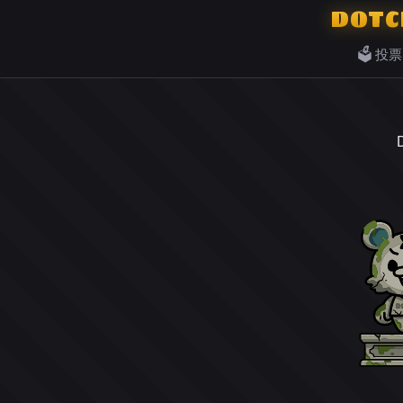
DOTC
🗳️ 投票