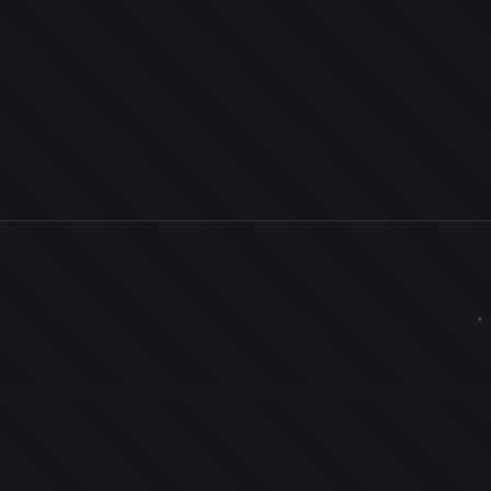
0
ユーザー
人
0
投票お題
件
0
投票
票