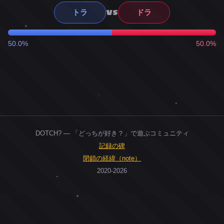
VS
トラ
ドラ
50.0%
50.0%
DOTCH? — 「どっちが好き？」で遊ぶコミュニティ
記録の碑
閉鎖の経緯（note）
2020-2026
0
ユーザー
人
0
投票お題
件