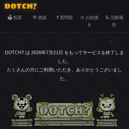
DOTCH?
🗳️ 投票
💬 雑談
❓ 質問箱
🎨 お絵描
📝 活動報
き
告
DOTCH? は 2026年7月21日 をもってサービスを終了しま
した。
たくさんの方にご利用いただき、ありがとうございまし
た。