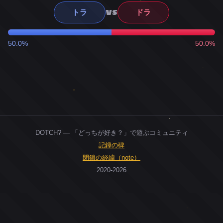
VS
トラ
ドラ
50.0%
50.0%
DOTCH? — 「どっちが好き？」で遊ぶコミュニティ
記録の碑
閉鎖の経緯（note）
2020-2026
0
ユーザー
人
0
投票お題
件