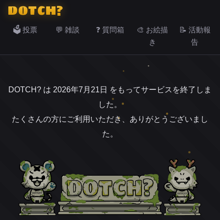
DOTCH?
🗳️ 投票
💬 雑談
❓ 質問箱
🎨 お絵描
📝 活動報
き
告
DOTCH? は 2026年7月21日 をもってサービスを終了しま
した。
たくさんの方にご利用いただき、ありがとうございまし
た。