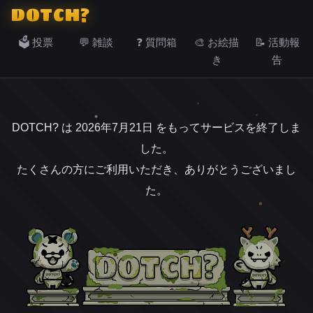
DOTCH?
🗳️ 投票
💬 雑談
❓ 質問箱
🎨 お絵描
📝 活動報
き
告
DOTCH? は 2026年7月21日 をもってサービスを終了しま
した。
たくさんの方にご利用いただき、ありがとうございまし
た。