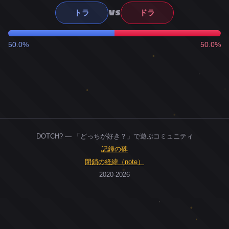
VS
トラ
ドラ
50.0%
50.0%
DOTCH? — 「どっちが好き？」で遊ぶコミュニティ
記録の碑
閉鎖の経緯（note）
2020-2026
0
ユーザー
人
0
投票お題
件