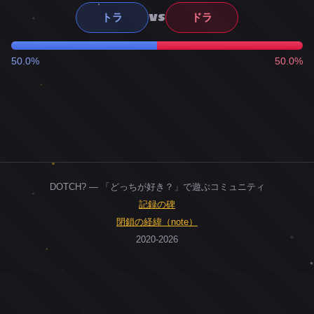
VS
トラ
ドラ
50.0%
50.0%
DOTCH? — 「どっちが好き？」で遊ぶコミュニティ
記録の碑
閉鎖の経緯（note）
2020-2026
0
ユーザー
人
0
投票お題
件