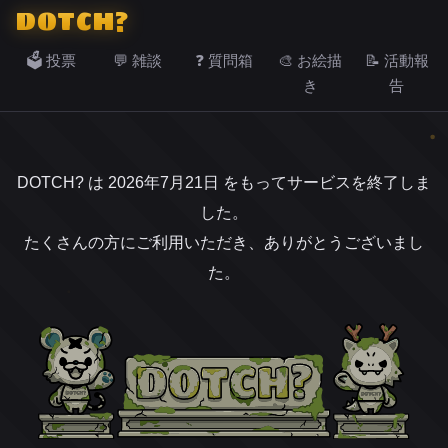
DOTCH?
🗳️ 投票
💬 雑談
❓ 質問箱
🎨 お絵描
📝 活動報
き
告
DOTCH? は 2026年7月21日 をもってサービスを終了しま
した。
たくさんの方にご利用いただき、ありがとうございまし
た。