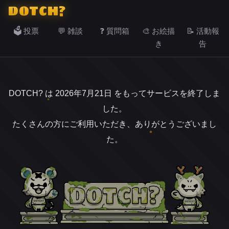
DOTCH?
🗳️ 投票
💬 雑談
❓ 質問箱
🎨 お絵描
📝 活動報
き
告
DOTCH? は 2026年7月21日 をもってサービスを終了しま
した。
たくさんの方にご利用いただき、ありがとうございまし
た。