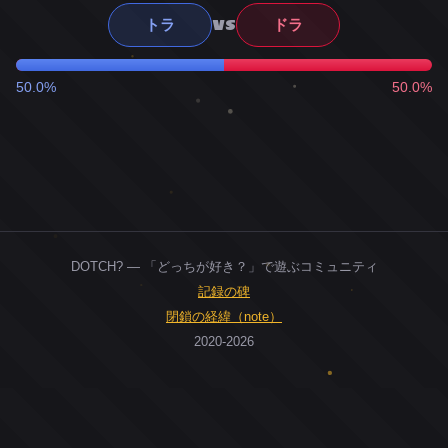
VS
トラ
ドラ
50.0%
50.0%
DOTCH? — 「どっちが好き？」で遊ぶコミュニティ
記録の碑
閉鎖の経緯（note）
2020-2026
0
ユーザー
人
0
投票お題
件